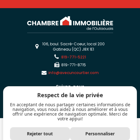
106, boul. Sacré-Coeur, local 200
Gatineau (QC) J8X 1E1
819-771-5221
819-771-8715
info@avecuncourtier.com
Suivez-nous
Respect de la vie privée
En acceptant de nous partager certaines informations de
navigation, vous nous aidez à nous améliorer et à vous
offrir une expérience de navigation optimale. Merci de
votre appui!
2026 - Tous droits réservés. © Chambre immobilière de l'Outaouais
Les marques de commerce MLS® et Multiple Listing Service® ainsi que les
Rejeter tout
Personnaliser
logos connexes sont la propriété de l'Association canadienne de l’immeuble
(ACI) et mettent en valeur la qualité des services qu'offrent les courtiers et