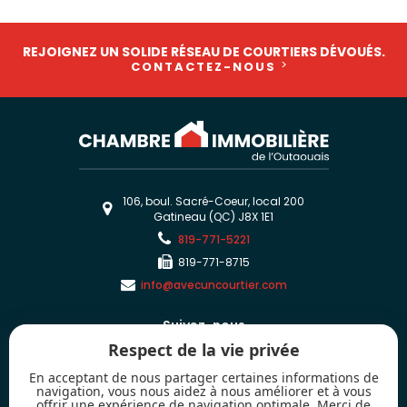
REJOIGNEZ UN SOLIDE RÉSEAU DE COURTIERS DÉVOUÉS.
CONTACTEZ-NOUS
106, boul. Sacré-Coeur, local 200
Gatineau (QC) J8X 1E1
819-771-5221
819-771-8715
info@avecuncourtier.com
Suivez-nous
Respect de la vie privée
En acceptant de nous partager certaines informations de
navigation, vous nous aidez à nous améliorer et à vous
offrir une expérience de navigation optimale. Merci de