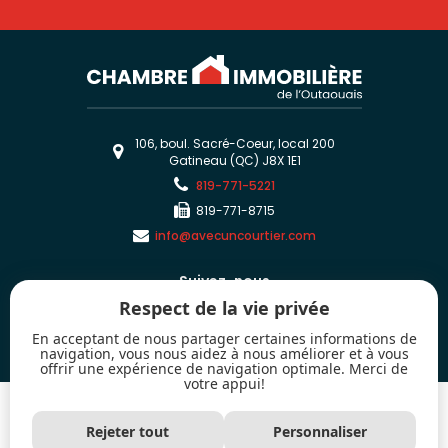
106, boul. Sacré-Coeur, local 200
Gatineau (QC) J8X 1E1
819-771-5221
819-771-8715
info@avecuncourtier.com
Suivez-nous
Respect de la vie privée
En acceptant de nous partager certaines informations de
navigation, vous nous aidez à nous améliorer et à vous
offrir une expérience de navigation optimale. Merci de
votre appui!
2026 - Tous droits réservés. © Chambre immobilière de l'Outaouais
Les marques de commerce MLS® et Multiple Listing Service® ainsi que les
Rejeter tout
Personnaliser
logos connexes sont la propriété de l'Association canadienne de l’immeuble
(ACI) et mettent en valeur la qualité des services qu'offrent les courtiers et