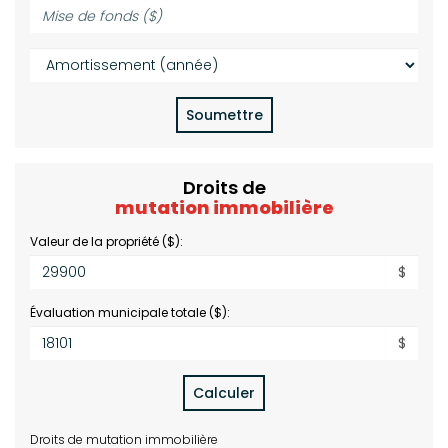
Mise
(%):
de
fonds
Amortissement
($):
(année):
Soumettre
Droits de
mutation immobilière
Valeur de la propriété ($):
$
Évaluation municipale totale ($):
$
Calculer
Droits de mutation immobilière