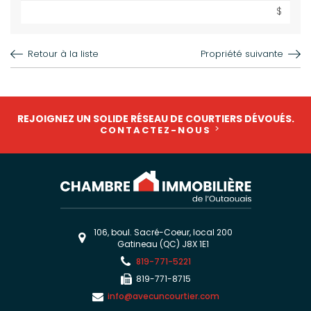
$
Retour à la liste
Propriété suivante
REJOIGNEZ UN SOLIDE RÉSEAU DE COURTIERS DÉVOUÉS.
CONTACTEZ-NOUS
106, boul. Sacré-Coeur, local 200
Gatineau (QC) J8X 1E1
819-771-5221
819-771-8715
info@avecuncourtier.com