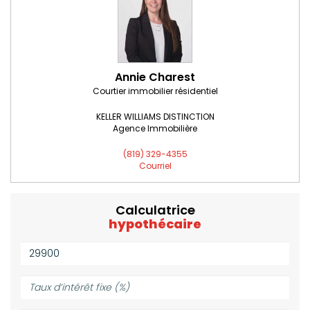
Annie Charest
Courtier immobilier résidentiel
KELLER WILLIAMS DISTINCTION
Agence Immobilière
(819) 329-4355
Courriel
Calculatrice
hypothécaire
Valeur
de
la
Taux
propriété
d’intérêt
($):
fixe