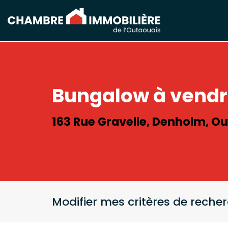
Bungalow à vend
163 Rue Gravelle, Denholm, O
Modifier mes critères de reche