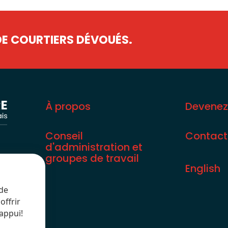
DE COURTIERS DÉVOUÉS.
À propos
Devene
Conseil
Contact
d'administration et
groupes de travail
English
 de
offrir
appui!