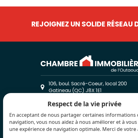
REJOIGNEZ UN SOLIDE RÉSEAU 
106, boul. Sacré-Coeur, local 200
Gatineau (QC) J8X 1E1
819-771-5221
Respect de la vie privée
819-771-8715
En acceptant de nous partager certaines informations
info@avecuncourtier.com
navigation, vous nous aidez à nous améliorer et à vous 
une expérience de navigation optimale. Merci de votre 