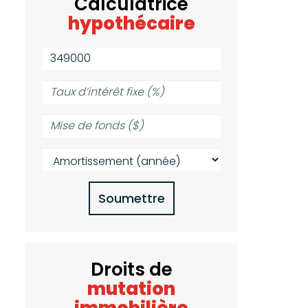
Calculatrice
hypothécaire
Valeur
de
la
Taux
propriété
d’intérêt
($):
fixe
Mise
(%):
de
fonds
Amortissement
($):
(année):
Soumettre
Droits de
mutation
immobilière