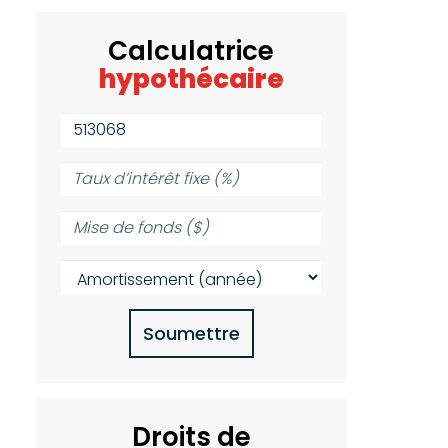
Calculatrice
hypothécaire
Valeur
de
la
Taux
propriété
d’intérêt
($):
fixe
Mise
(%):
de
fonds
Amortissement
($):
(année):
Soumettre
Droits de