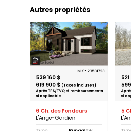
Autres propriétés
MLS® 23581723
539 160 $
521
619 900 $
599
(Taxes incluses)
Après TPS/TVQ et remboursements
Aprè
si applicable
si ap
6 Ch. des Fondeurs
5 C
L'Ange-Gardien
L'A
Type
Bungalow
Typ