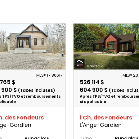
MLS® 17180617
MLS® 23
 765 $
526 114 $
 900 $
604 900 $
(Taxes incluses)
(Taxes inclus
s TPS/TVQ et remboursements
Après TPS/TVQ et rembours
plicable
si applicable
h. des Fondeurs
1 Ch. des Fondeurs
nge-Gardien
L'Ange-Gardien
e
Bungalow
Type
Bungalo