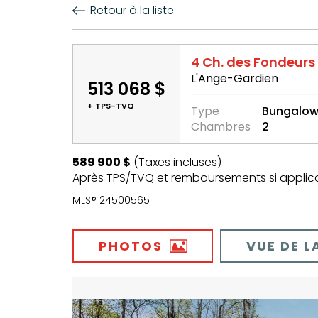
Retour à la liste
4 Ch. des Fondeurs
L'Ange-Gardien
513 068 $
+ TPS-TVQ
Type
Bungalo
Chambres
2
589 900 $
(Taxes incluses)
Après TPS/TVQ et remboursements si applic
MLS® 24500565
PHOTOS
VUE DE L