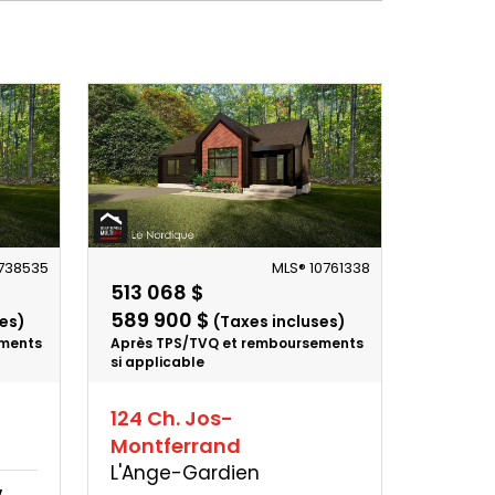
738535
MLS® 10761338
513 068 $
589 900 $
es)
(Taxes incluses)
ements
Après TPS/TVQ et remboursements
si applicable
124 Ch. Jos-
Montferrand
L'Ange-Gardien
w