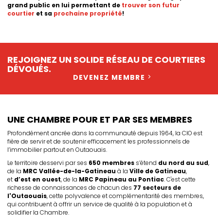
grand public en lui permettant de
trouver son futur
courtier
et sa
prochaine propriété
!
REJOIGNEZ UN SOLIDE RÉSEAU DE COURTIERS
DÉVOUÉS.
DEVENEZ MEMBRE
UNE CHAMBRE POUR ET PAR SES MEMBRES
Profondément ancrée dans la communauté depuis 1964, la CIO est
fière de servir et de soutenir efficacement les professionnels de
l’immobilier partout en Outaouais.
Le territoire desservi par ses
650 membres
s’étend
du nord au sud
,
de la
MRC Vallée-de-la-Gatineau
à la
Ville de Gatineau
,
et
d’est en ouest
, de la
MRC Papineau au Pontiac
. C'est cette
richesse de connaissances de chacun des
77 secteurs de
l'Outaouais
, cette polyvalence et complémentarité des membres,
qui contribuent à offrir un service de qualité à la population et à
solidifier la Chambre.