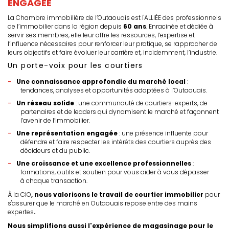
ENGAGÉE
La Chambre immobilière de l’Outaouais est l'ALLIÉE des professionnels
de l’immobilier dans la région depuis
60 ans
. Enracinée et dédiée à
servir ses membres, elle leur offre les ressources, l’expertise et
l’influence nécessaires pour renforcer leur pratique, se rapprocher de
leurs objectifs et faire évoluer leur carrière et, incidemment, l’industrie.
Un porte-voix pour les courtiers
Une connaissance approfondie du marché local
:
tendances, analyses et opportunités adaptées à l’Outaouais.
Un réseau solide
: une communauté de courtiers-experts, de
partenaires et de leaders qui dynamisent le marché et façonnent
l’avenir de l’immobilier.
Une représentation engagée
: une présence influente pour
défendre et faire respecter les intérêts des courtiers auprès des
décideurs et du public.
Une croissance et une excellence professionnelles
:
formations, outils et soutien pour vous aider à vous dépasser
à chaque transaction.
À la CIO
, nous valorisons le travail de courtier immobilier
pour
s'assurer que le marché en Outaouais repose entre des mains
expertes
.
Nous simplifions aussi l'expérience de magasinage pour le