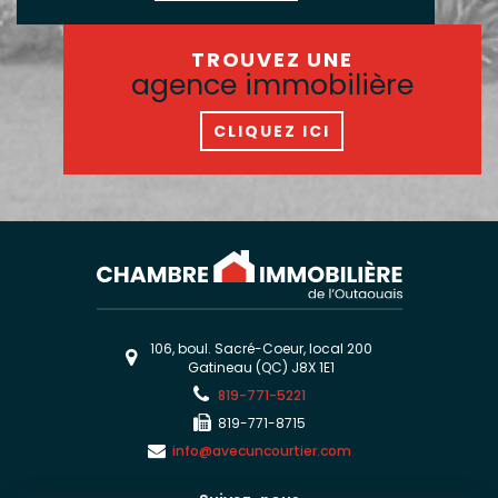
TROUVEZ UNE
agence immobilière
CLIQUEZ ICI
106, boul. Sacré-Coeur, local 200
Gatineau (QC) J8X 1E1
819-771-5221
819-771-8715
info@avecuncourtier.com