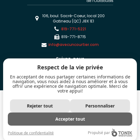
106, boul. Sacré-Coeur, local 200
Gatineau (QC) J8X 1E1
819-771-5221
819-771-8715
info@avecuncourtier.com
Suivez-nous
Respect de la vie privée
En acceptant de nous partager certaines informations de
navigation, vous nous aidez à nous améliorer et à vous
offrir une expérience de navigation optimale. Merci de
votre appui!
2026 - Tous droits réservés. © Chambre immobilière de l'Outaouais
Les marques de commerce MLS® et Multiple Listing Service® ainsi que les
Rejeter tout
Personnaliser
logos connexes sont la propriété de l'Association canadienne de l’immeuble
(ACI) et mettent en valeur la qualité des services qu'offrent les courtiers et
agents immobiliers exerçant la profession à titre de membres de l'ACI.
Accepter tout
Utilisées sous licence
Propulsé par
Politique de confidentialité