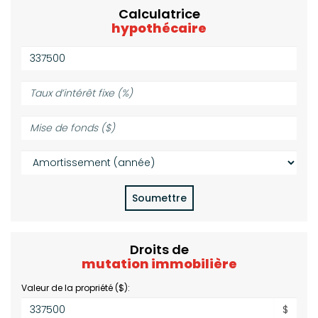
Calculatrice
hypothécaire
Valeur
de
la
Taux
propriété
d’intérêt
($):
fixe
Mise
(%):
de
fonds
Amortissement
($):
(année):
Soumettre
Droits de
mutation immobilière
Valeur de la propriété ($):
$