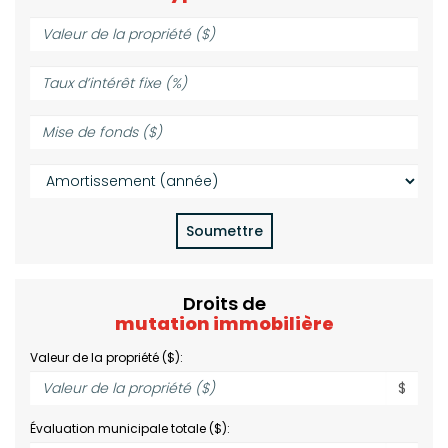
Valeur
de
la
Taux
propriété
d’intérêt
($):
fixe
Mise
(%):
de
fonds
Amortissement
($):
(année):
Soumettre
Droits de
mutation immobilière
Valeur de la propriété ($):
$
Évaluation municipale totale ($):