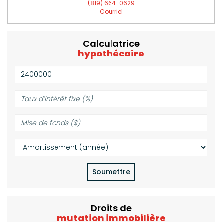
(819) 664-0629
Courriel
Calculatrice
hypothécaire
Valeur
de
la
Taux
propriété
d’intérêt
($):
fixe
Mise
(%):
de
fonds
Amortissement
($):
(année):
Soumettre
Droits de
mutation immobilière