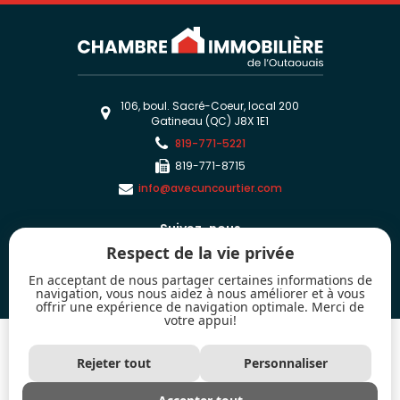
106, boul. Sacré-Coeur, local 200
Gatineau (QC) J8X 1E1
819-771-5221
819-771-8715
info@avecuncourtier.com
Suivez-nous
Respect de la vie privée
En acceptant de nous partager certaines informations de
navigation, vous nous aidez à nous améliorer et à vous
offrir une expérience de navigation optimale. Merci de
votre appui!
2026 - Tous droits réservés. © Chambre immobilière de l'Outaouais
Les marques de commerce MLS® et Multiple Listing Service® ainsi que les
Rejeter tout
Personnaliser
logos connexes sont la propriété de l'Association canadienne de l’immeuble
(ACI) et mettent en valeur la qualité des services qu'offrent les courtiers et
agents immobiliers exerçant la profession à titre de membres de l'ACI.