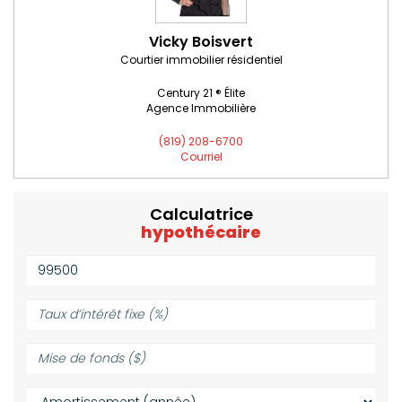
Vicky Boisvert
Courtier immobilier résidentiel
Century 21 ® Élite
Agence Immobilière
(819) 208-6700
Courriel
Calculatrice
hypothécaire
Valeur
de
la
Taux
propriété
d’intérêt
($):
fixe
Mise
(%):
de
fonds
Amortissement
($):