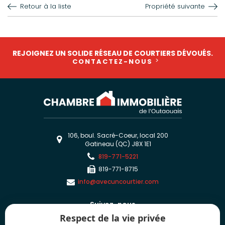
Retour à la liste
Propriété suivante
REJOIGNEZ UN SOLIDE RÉSEAU DE COURTIERS DÉVOUÉS.
CONTACTEZ-NOUS
106, boul. Sacré-Coeur, local 200
Gatineau (QC) J8X 1E1
819-771-5221
819-771-8715
info@avecuncourtier.com
Suivez-nous
Respect de la vie privée