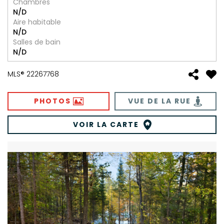
Chambres
N/D
Aire habitable
N/D
Salles de bain
N/D
MLS® 22267768
PHOTOS
VUE DE LA RUE
VOIR LA CARTE