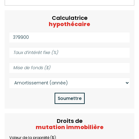
Calculatrice
hypothécaire
Valeur
de
la
Taux
propriété
d’intérêt
($):
fixe
Mise
(%):
de
fonds
Amortissement
($):
(année):
Soumettre
Droits de
mutation immobilière
Valeur de la propriété ($):