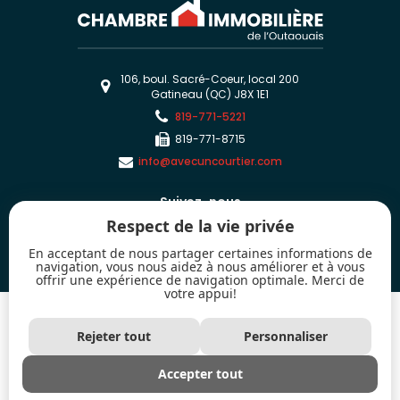
106, boul. Sacré-Coeur, local 200
Gatineau (QC) J8X 1E1
819-771-5221
819-771-8715
info@avecuncourtier.com
Suivez-nous
Respect de la vie privée
En acceptant de nous partager certaines informations de
navigation, vous nous aidez à nous améliorer et à vous
offrir une expérience de navigation optimale. Merci de
votre appui!
2026 - Tous droits réservés. © Chambre immobilière de l'Outaouais
Les marques de commerce MLS® et Multiple Listing Service® ainsi que les
Rejeter tout
Personnaliser
logos connexes sont la propriété de l'Association canadienne de l’immeuble
(ACI) et mettent en valeur la qualité des services qu'offrent les courtiers et
agents immobiliers exerçant la profession à titre de membres de l'ACI.
Accepter tout
Utilisées sous licence