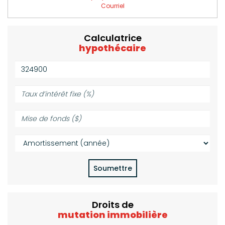
Courriel
Calculatrice
hypothécaire
Valeur
de
la
Taux
propriété
d’intérêt
($):
fixe
Mise
(%):
de
fonds
Amortissement
($):
(année):
Soumettre
Droits de
mutation immobilière