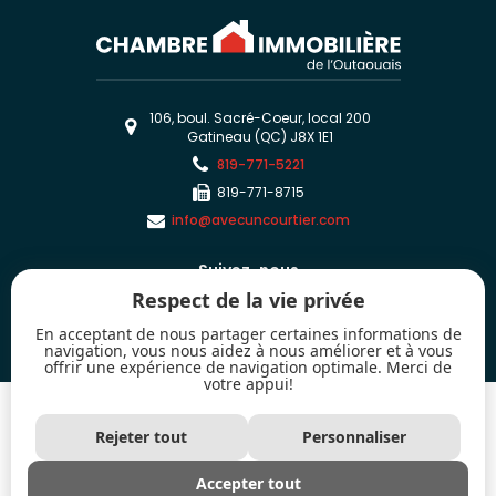
106, boul. Sacré-Coeur, local 200
Gatineau (QC) J8X 1E1
819-771-5221
819-771-8715
info@avecuncourtier.com
Suivez-nous
Respect de la vie privée
En acceptant de nous partager certaines informations de
navigation, vous nous aidez à nous améliorer et à vous
offrir une expérience de navigation optimale. Merci de
votre appui!
2026 - Tous droits réservés. © Chambre immobilière de l'Outaouais
Les marques de commerce MLS® et Multiple Listing Service® ainsi que les
Rejeter tout
Personnaliser
logos connexes sont la propriété de l'Association canadienne de l’immeuble
(ACI) et mettent en valeur la qualité des services qu'offrent les courtiers et
agents immobiliers exerçant la profession à titre de membres de l'ACI.
Accepter tout
Utilisées sous licence