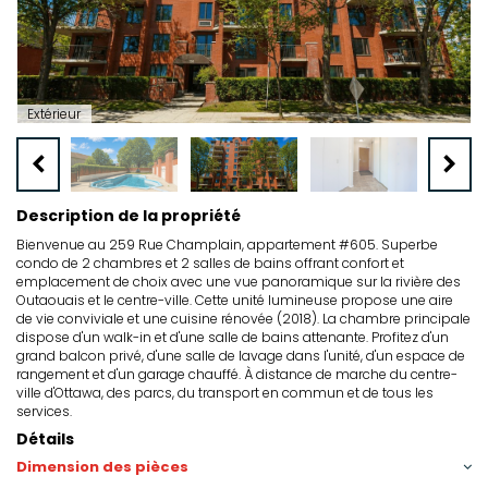
Extérieur
Description de la propriété
Bienvenue au 259 Rue Champlain, appartement #605. Superbe
condo de 2 chambres et 2 salles de bains offrant confort et
emplacement de choix avec une vue panoramique sur la rivière des
Outaouais et le centre-ville. Cette unité lumineuse propose une aire
de vie conviviale et une cuisine rénovée (2018). La chambre principale
dispose d'un walk-in et d'une salle de bains attenante. Profitez d'un
grand balcon privé, d'une salle de lavage dans l'unité, d'un espace de
rangement et d'un garage chauffé. À distance de marche du centre-
ville d'Ottawa, des parcs, du transport en commun et de tous les
services.
Détails
Dimension des pièces