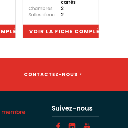
carrés
Chambres
2
Salles d'eau
2
OMPLÈTE
VOIR LA FICHE COMPLÈTE
CONTACTEZ-NOUS
Suivez-nous
z membre