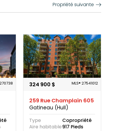
Propriété suivante
270738
MLS® 27541012
324 900 $
259 Rue Champlain 605
Gatineau (Hull)
été
Type
Copropriété
s
Aire habitable
917 Pieds