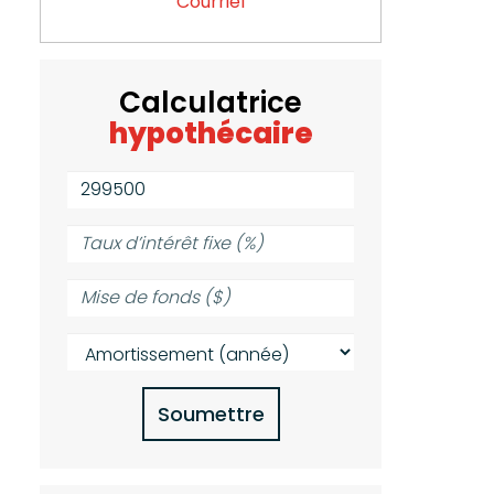
Courriel
Calculatrice
hypothécaire
Valeur
de
la
Taux
propriété
d’intérêt
($):
fixe
Mise
(%):
de
fonds
Amortissement
($):
(année):
Soumettre