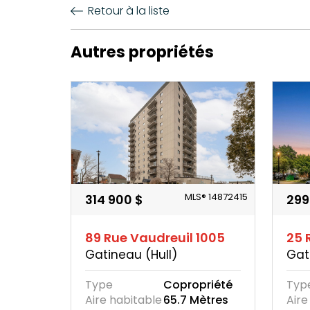
Retour à la liste
Autres propriétés
MLS® 14872415
314 900 $
299
89 Rue Vaudreuil 1005
25 
Gatineau (Hull)
Gat
Type
Copropriété
Typ
Aire habitable
65.7 Mètres
Aire