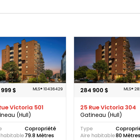
MLS® 10436429
MLS® 28
 999 $
284 900 $
Rue Victoria 501
25 Rue Victoria 304
ineau (Hull)
Gatineau (Hull)
e
Copropriété
Type
Copropri
 habitable
79.8 Mètres
Aire habitable
80 Mètre