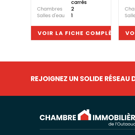
carrés
Chambres
2
Cha
Salles d'eau
1
Sall
VOIR LA FICHE COMPLÈTE
VO
REJOIGNEZ UN SOLIDE RÉSEAU 