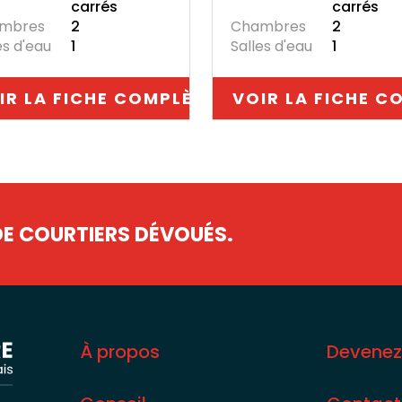
carrés
carrés
mbres
2
Chambres
2
es d'eau
1
Salles d'eau
1
IR LA FICHE COMPLÈTE
VOIR LA FICHE C
DE COURTIERS DÉVOUÉS.
À propos
Devene