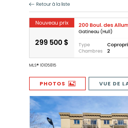
Retour à la liste
Nouveau prix
200 Boul. des Allu
Gatineau (Hull)
299 500 $
Type
Copropri
Chambres
2
MLS® 10105815
PHOTOS
VUE DE L