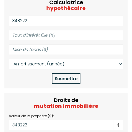
Calculatrice
hypothécaire
Valeur
de
la
Taux
propriété
d’intérêt
($):
fixe
Mise
(%):
de
fonds
Amortissement
($):
(année):
Soumettre
Droits de
mutation immobilière
Valeur de la propriété ($):
$