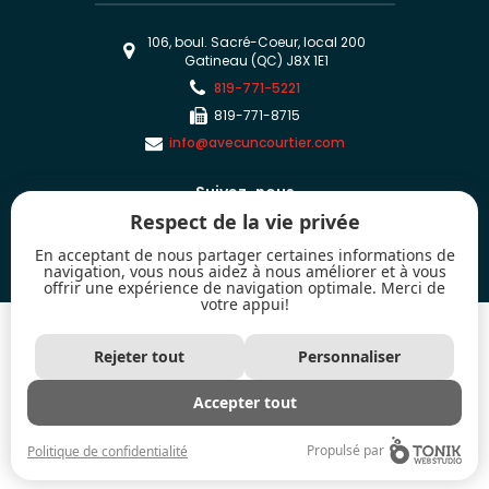
106, boul. Sacré-Coeur, local 200
Gatineau (QC) J8X 1E1
819-771-5221
819-771-8715
info@avecuncourtier.com
Suivez-nous
Respect de la vie privée
En acceptant de nous partager certaines informations de
navigation, vous nous aidez à nous améliorer et à vous
offrir une expérience de navigation optimale. Merci de
votre appui!
2026 - Tous droits réservés. © Chambre immobilière de l'Outaouais
Les marques de commerce MLS® et Multiple Listing Service® ainsi que les
Rejeter tout
Personnaliser
logos connexes sont la propriété de l'Association canadienne de l’immeuble
(ACI) et mettent en valeur la qualité des services qu'offrent les courtiers et
agents immobiliers exerçant la profession à titre de membres de l'ACI.
Accepter tout
Utilisées sous licence
Propulsé par
Politique de confidentialité